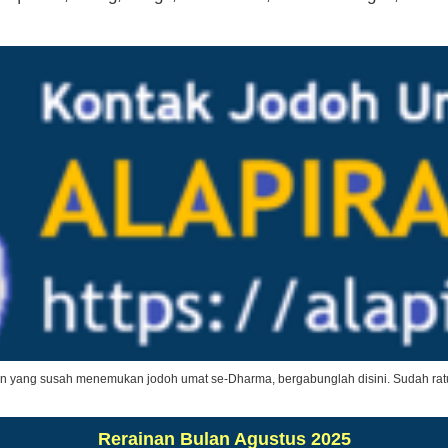
an yang susah menemukan jodoh umat se-Dharma, bergabunglah disini. Sudah ratu
Rerainan Bulan Agustus 2025