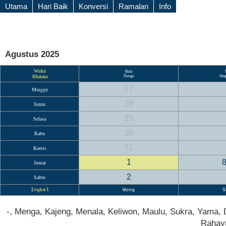
Utama
Hari Baik
Konversi
Ramalan
Info
Agustus 2025
Wuku
Bala
Bhatara
Durga
Sin
27
Minggu
28
Senin
29
Selasa
30
Rabu
31
Kamis
1
Jumat
2
Sabtu
Ingkel
Wong
S
-, Menga, Kajeng, Menala, Keliwon, Maulu, Sukra, Yama, 
Rahayu