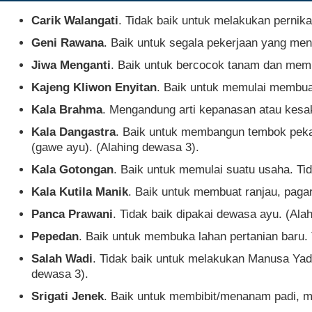
Carik Walangati
. Tidak baik untuk melakukan perni
Geni Rawana
. Baik untuk segala pekerjaan yang me
Jiwa Menganti
. Baik untuk bercocok tanam dan memu
Kajeng Kliwon Enyitan
. Baik untuk memulai membuat
Kala Brahma
. Mengandung arti kepanasan atau kesak
Kala Dangastra
. Baik untuk membangun tembok pekar
(gawe ayu). (Alahing dewasa 3).
Kala Gotongan
. Baik untuk memulai suatu usaha. T
Kala Kutila Manik
. Baik untuk membuat ranjau, paga
Panca Prawani
. Tidak baik dipakai dewasa ayu. (Ala
Pepedan
. Baik untuk membuka lahan pertanian baru. 
Salah Wadi
. Tidak baik untuk melakukan Manusa Yadn
dewasa 3).
Srigati Jenek
. Baik untuk membibit/menanam padi, m