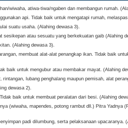
kahan/wiwaha, atiwa-tiwa/ngaben dan membangun rumah. (Al
nggunakan api. Tidak baik untuk mengatapi rumah, melaspas
lai suatu usaha. (Alahing dewasa 3).
 sesikepan atau sesuatu yang berkekuatan gaib (Alahing d
itan. (Alahing dewasa 3).
angan, membuat alat-alat penangkap ikan. Tidak baik untuk
idak baik untuk mengubur atau membakar mayat. (Alahing de
r, rintangan, lubang penghalang maupun pemisah, alat pera
hing dewasa 2).
Tidak baik untuk membuat peralatan dari besi. (Alahing dew
ya (wiwaha, mapendes, potong rambut dll.) Pitra Yadnya (Pe
enyimpan padi dilumbung, serta pelaksanaan upacaranya. (