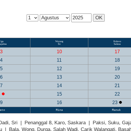
Ugu
Wayang
Kulawu
gajalma
Sri
Sadana
3
10
17
4
11
18
5
12
19
6
13
20
7
14
21
8
15
22
9
16
23
ato
Mina
Manuk
Dadi, Sri | Penanggal 8, Karo, Saskara | Paksi, Suku, Gaj
 | Bala, Wong, Durga, Salah Wadi, Carik Walangati, Basa