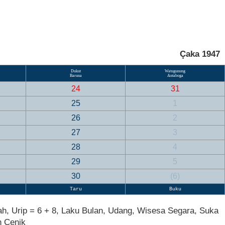
Çaka 1947
Dukut
Watugunung
Baruna
Antaboga
24
31
25
1
26
2
27
3
28
4
29
5
30
(
6
)
Taru
Buku
ah, Urip = 6 + 8, Laku Bulan, Udang, Wisesa Segara, Suka
h Cenik