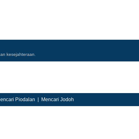
an kesejahteraan.
encari Piodalan
|
Mencari Jodoh