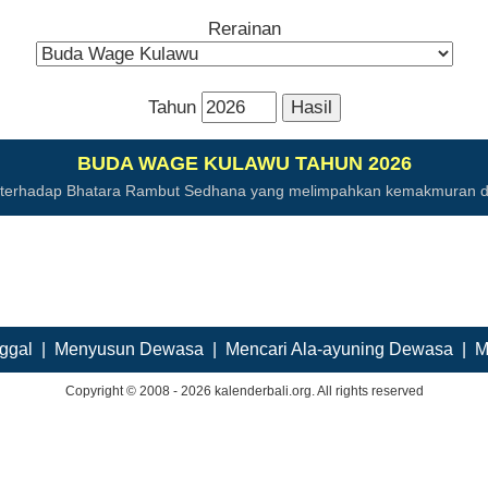
Rerainan
Tahun
BUDA WAGE KULAWU TAHUN 2026
n terhadap Bhatara Rambut Sedhana yang melimpahkan kemakmuran d
ggal
|
Menyusun Dewasa
|
Mencari Ala-ayuning Dewasa
|
M
Copyright © 2008 - 2026 kalenderbali.org. All rights reserved