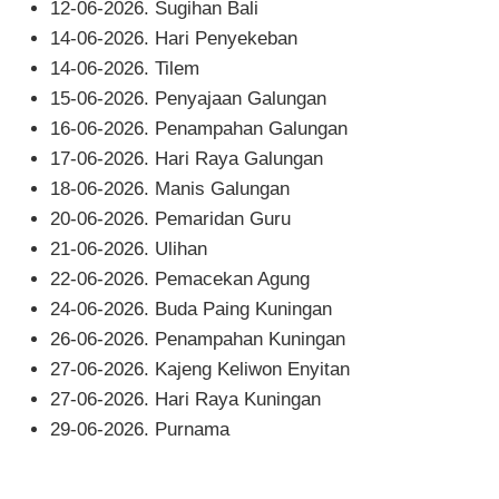
12-06-2026. Sugihan Bali
14-06-2026. Hari Penyekeban
14-06-2026. Tilem
15-06-2026. Penyajaan Galungan
16-06-2026. Penampahan Galungan
17-06-2026. Hari Raya Galungan
18-06-2026. Manis Galungan
20-06-2026. Pemaridan Guru
21-06-2026. Ulihan
22-06-2026. Pemacekan Agung
24-06-2026. Buda Paing Kuningan
26-06-2026. Penampahan Kuningan
27-06-2026. Kajeng Keliwon Enyitan
27-06-2026. Hari Raya Kuningan
29-06-2026. Purnama