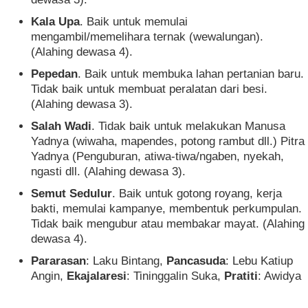
Kala Upa
. Baik untuk memulai
mengambil/memelihara ternak (wewalungan).
(Alahing dewasa 4).
Pepedan
. Baik untuk membuka lahan pertanian baru.
Tidak baik untuk membuat peralatan dari besi.
(Alahing dewasa 3).
Salah Wadi
. Tidak baik untuk melakukan Manusa
Yadnya (wiwaha, mapendes, potong rambut dll.) Pitra
Yadnya (Penguburan, atiwa-tiwa/ngaben, nyekah,
ngasti dll. (Alahing dewasa 3).
Semut Sedulur
. Baik untuk gotong royang, kerja
bakti, memulai kampanye, membentuk perkumpulan.
Tidak baik mengubur atau membakar mayat. (Alahing
dewasa 4).
Pararasan
: Laku Bintang,
Pancasuda
: Lebu Katiup
Angin,
Ekajalaresi
: Tininggalin Suka,
Pratiti
: Awidya