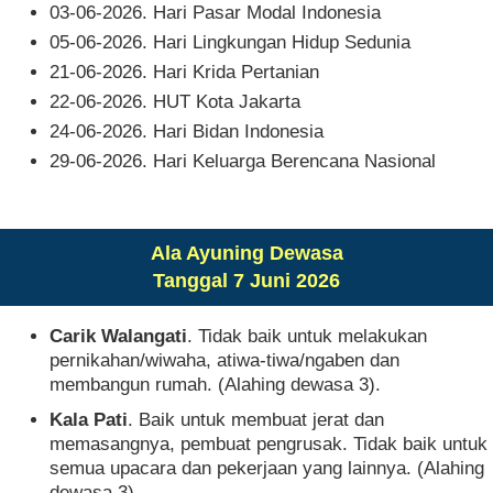
03-06-2026. Hari Pasar Modal Indonesia
05-06-2026. Hari Lingkungan Hidup Sedunia
21-06-2026. Hari Krida Pertanian
22-06-2026. HUT Kota Jakarta
24-06-2026. Hari Bidan Indonesia
29-06-2026. Hari Keluarga Berencana Nasional
Ala Ayuning Dewasa
Tanggal 7 Juni 2026
Carik Walangati
. Tidak baik untuk melakukan
pernikahan/wiwaha, atiwa-tiwa/ngaben dan
membangun rumah. (Alahing dewasa 3).
Kala Pati
. Baik untuk membuat jerat dan
memasangnya, pembuat pengrusak. Tidak baik untuk
semua upacara dan pekerjaan yang lainnya. (Alahing
dewasa 3).