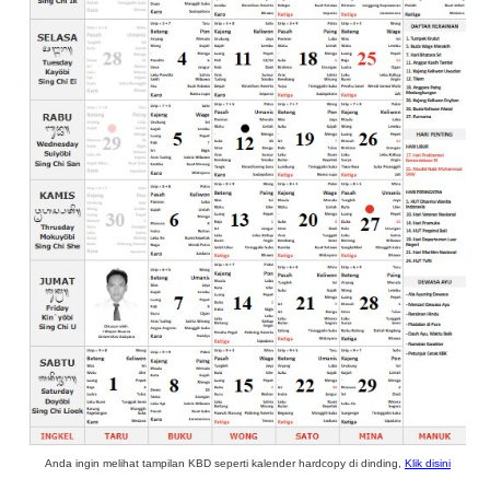
Anda ingin melihat tampilan KBD seperti kalender hardcopy di dinding,
Klik disini