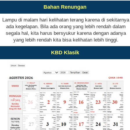
Bahan Renungan
Lampu di malam hari kelihatan terang karena di sekitarnya
ada kegelapan. Bila ada orang yang lebih rendah dalam
segala hal, kita harus bersyukur karena dengan adanya
yang lebih rendah kita bisa kelihatan lebih tinggi.
KBD Klasik